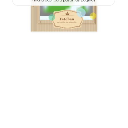
Pincha aquí para pasar las páginas
Esteban
este niño tan adorable