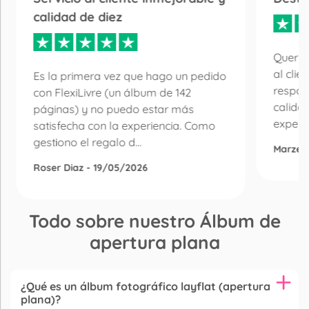
calidad de diez
Quería
al clie
Es la primera vez que hago un pedido
respon
con FlexiLivre (un álbum de 142
calida
páginas) y no puedo estar más
experie
satisfecha con la experiencia. Como
gestiono el regalo d...
Marzen
Roser Diaz - 19/05/2026
Todo sobre nuestro Álbum de
apertura plana
¿Qué es un álbum fotográfico layflat (apertura
plana)?