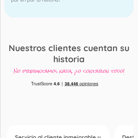
Nuestros clientes cuentan su
historia
No preguntamos nada, ¡lo contaron todo!
Servicio al cliente inmejorable y
Desta