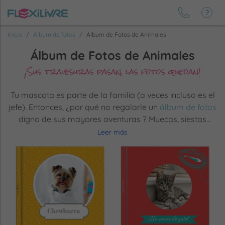
Inicio
Álbum de fotos
Álbum de Fotos de Animales
Álbum de Fotos de Animales
¡Sus travesuras pasan, las fotos quedan!
Tu mascota es parte de la familia (a veces incluso es el
jefe). Entonces, ¿por qué no regalarle un
álbum de fotos
digno de sus mayores aventuras
? Muecas, siestas
épicas, poses de estrella o travesuras legendarias: cada
Leer más
foto merece su lugar
en el panteón de los recuerdos
!