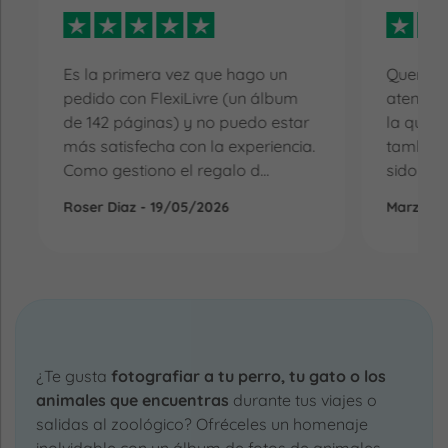
Es la primera vez que hago un
Quería d
pedido con FlexiLivre (un álbum
atención
de 142 páginas) y no puedo estar
la que r
más satisfecha con la experiencia.
también 
Como gestiono el regalo d...
sido la 
Roser Diaz - 19/05/2026
Marzena
¿Te gusta
fotografiar a tu perro, tu gato o los
animales que encuentras
durante tus viajes o
salidas al zoológico? Ofréceles un homenaje