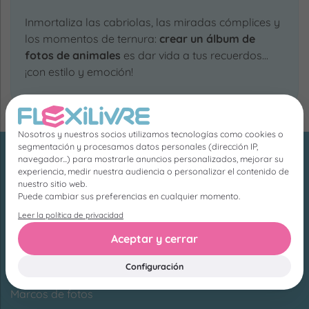
Inmortaliza las cabriolas, las miradas cómplices y
los momentos de ternura:
crear un álbum de
fotos de animales
es dar vida a tus recuerdos...
¡con estilo y emoción!
Nosotros y nuestros socios utilizamos tecnologías como cookies o
segmentación y procesamos datos personales (dirección IP,
navegador...) para mostrarle anuncios personalizados, mejorar su
Nuestros productos
experiencia, medir nuestra audiencia o personalizar el contenido de
nuestro sitio web.
Puede cambiar sus preferencias en cualquier momento.
Todos los productos
Leer la política de privacidad
Álbum de fotos
Aceptar y cerrar
Impresión de fotos
Configuración
Cajas de fotos
Marcos de fotos