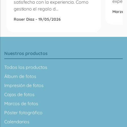
experie
satisfecha con la experiencia. Como
gestiono el regalo d...
Marzen
Roser Diaz - 19/05/2026
Nuestros productos
Todos los productos
Álbum de fotos
Impresión de fotos
Cajas de fotos
Marcos de fotos
Póster fotográfico
Calendarios