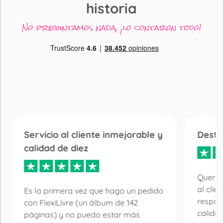
historia
No preguntamos nada, ¡lo contaron todo!
Servicio al cliente inmejorable y
Desta
calidad de diez
Quería
al clie
Es la primera vez que hago un pedido
respon
con FlexiLivre (un álbum de 142
calida
páginas) y no puedo estar más