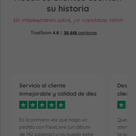
su historia
No preguntamos nada, ¡lo contaron todo!
Servicio al cliente
Destac
inmejorable y calidad de diez
cliente
Es la primera vez que hago un
Quería d
pedido con FlexiLivre (un álbum
atención
de 142 páginas) y no puedo estar
la que r