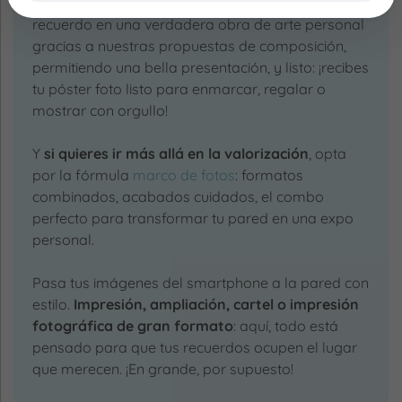
editor en línea te permite transformar un buen
recuerdo en una verdadera obra de arte personal
gracias a nuestras propuestas de composición,
permitiendo una bella presentación, y listo: ¡recibes
tu póster foto listo para enmarcar, regalar o
mostrar con orgullo!
Y
si quieres ir más allá en la valorización
, opta
por la fórmula
marco de fotos
: formatos
combinados, acabados cuidados, el combo
perfecto para transformar tu pared en una expo
personal.
Pasa tus imágenes del smartphone a la pared con
estilo.
Impresión, ampliación, cartel o impresión
fotográfica de gran formato
: aquí, todo está
pensado para que tus recuerdos ocupen el lugar
que merecen. ¡En grande, por supuesto!