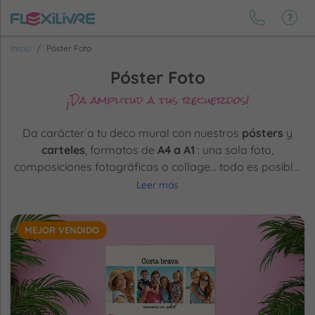
Inicio
Póster Foto
Póster Foto
¡Da amplitud a tus recuerdos!
Da carácter a tu deco mural con nuestros
pósters
y
carteles
, formatos de
A4 a A1
: una sola foto,
composiciones fotográficas o collage… todo es posible.
Impresos en Europa
, disponibles en papel Fine Art
Leer más
algodón texturizado para un acabado profesional, o en
papel laminado brillante para una explosión de colores.
MEJOR VENDIDO
¡A ti los
grandes formatos
, las grandes emociones… y
los grandes "waouh"!