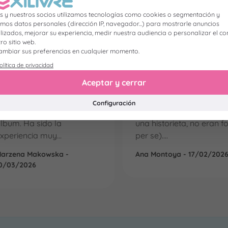
Destacable atención al
Excelente servicio y
s y nuestros socios utilizamos tecnologías como cookies o segmentación y
liente
producto final
os datos personales (dirección IP, navegador...) para mostrarle anuncios
izados, mejorar su experiencia, medir nuestra audiencia o personalizar el co
ro sitio web.
ambiar sus preferencias en cualquier momento.
uería destacar la
Muy amigable la
olítica de privacidad
xcelente atención al
experiencia de usuario a
Aceptar y cerrar
liente. La rapidez con la
hora de crear mi libro
ue responden a los emails.
personalizado (en mi ca
Configuración
 también la calidad del
quise mandar a imprimir
lbum. Ha sido la
una historieta, no eran f
xperiencia muy...
per se)....
arzena Makowska -
Ana Montoya - 17/02/202
0/03/2026