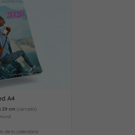
ed A4
x 29 cm
(cerrado)
mural
cio de tu calendario