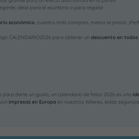
ás grande para un efecto asombroso en tu pared
gante, ideal para el escritorio o para regalar
ario económico
, cuantos más compres, menor el precio. ¡Perf
 código CALENDARIO2026 para obtener un
descuento en todos 
o para darte un gusto, un calendario de fotos 2026 es una
id
 son
impresas en Europa
en nuestros talleres, estás seguro(a)