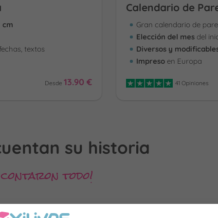
a
Calendario de Par
5 cm
Gran calendario de par
Elección del mes
del ini
 fechas, textos
Diversos y modificable
Impreso
en Europa
13.90 €
Desde
41 Opiniones
cuentan su historia
 contaron todo!