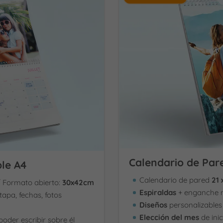
Calendario de Par
le A4
Calendario de pared
21 
 Formato abierto:
30x42cm
Espiraldas
+ enganche 
 tapa, fechas, fotos
Diseños
personalizables
Elección del mes
de ini
oder escribir sobre él