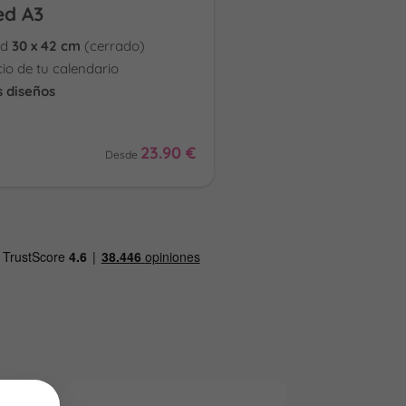
ed A3
ed
30 x 42 cm
(cerrado)
cio de tu calendario
s diseños
23.90 €
Desde