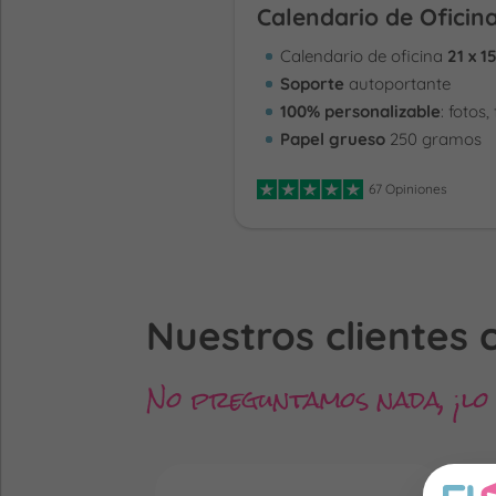
Calendario de Oficin
Calendario de oficina
21 x 1
Soporte
autoportante
100% personalizable
: fotos,
Papel grueso
250 gramos
67 Opiniones
Nuestros clientes 
No preguntamos nada, ¡lo