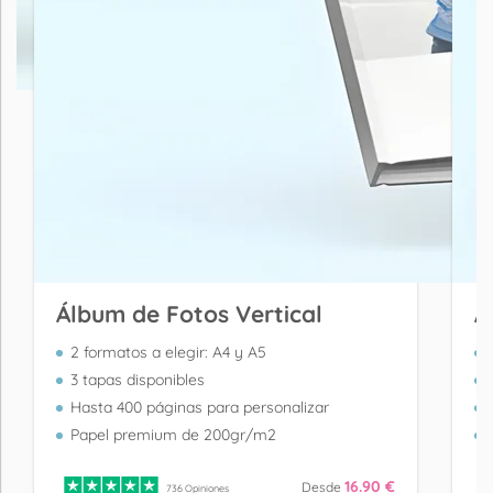
Álbum de Fotos Vertical
Á
2 formatos a elegir: A4 y A5
3 tapas disponibles
Hasta 400 páginas para personalizar
Papel premium de 200gr/m2
16.90 €
Desde
736 Opiniones