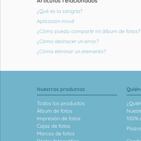
Artículos relacionados
¿Qué es la sangría?
Aplicación movil
¿Cómo puedo compartir mi álbum de fotos?
¿Cómo deshacer un error?
¿Cómo eliminar un elemento?
Nuestros productos
Quién
Todos los productos
¿Quié
Álbum de fotos
Nuest
Impresión de fotos
100% d
Cajas de fotos
Plazo
Marcos de fotos
Póster fotográfico
Condi