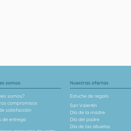
es somos
Nuestras ofertas
nes somos?
Estuche de regalo
ros compromisos
San Valentín
e satisfacción
Día de la madre
s de entrega
Día del padre
Día de las abuelas
ciones generales de venta