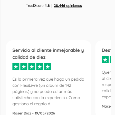
Servicio al cliente inmejorable y
Desta
calidad de diez
Quería
al clie
Es la primera vez que hago un pedido
respon
con FlexiLivre (un álbum de 142
calida
páginas) y no puedo estar más
experie
satisfecha con la experiencia. Como
gestiono el regalo d...
Marzen
Roser Diaz - 19/05/2026