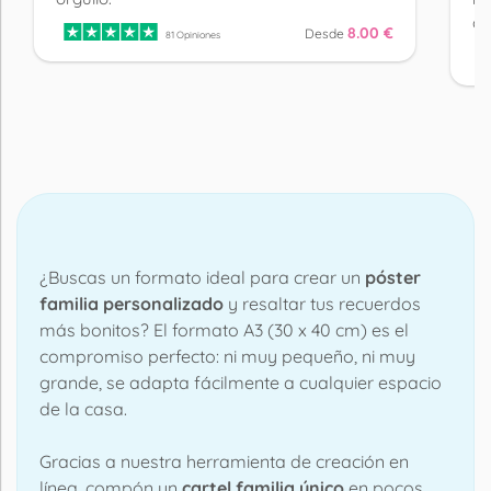
aq
8.00 €
Desde
81 Opiniones
¿Buscas un formato ideal para crear un
póster
familia personalizado
y resaltar tus recuerdos
más bonitos? El formato A3 (30 x 40 cm) es el
compromiso perfecto: ni muy pequeño, ni muy
grande, se adapta fácilmente a cualquier espacio
de la casa.
Gracias a nuestra herramienta de creación en
línea, compón un
cartel familia único
en pocos