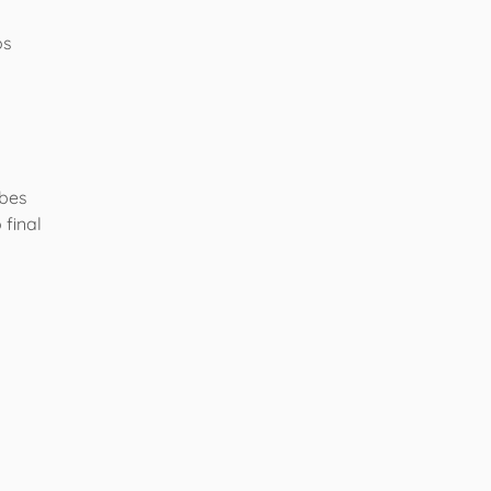
os
ebes
 final