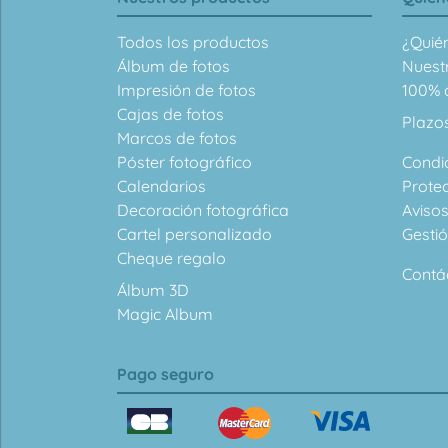
Todos los productos
¿Quié
Álbum de fotos
Nuest
Impresión de fotos
100% d
Cajas de fotos
Plazo
Marcos de fotos
Póster fotográfico
Condi
Calendarios
Prote
Decoración fotográfica
Avisos
Cartel personalizado
Gesti
Cheque regalo
Contá
Álbum 3D
Magic Album
Pago seguro