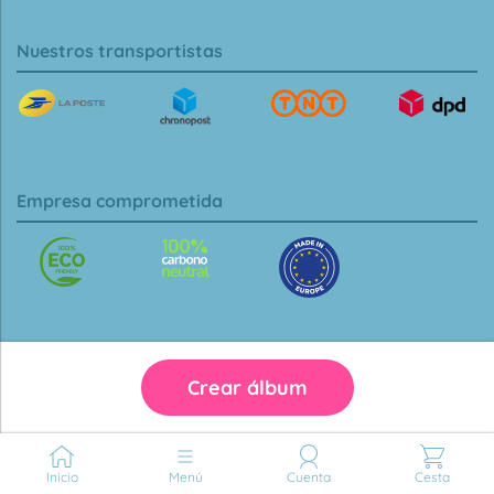
Nuestros transportistas
Empresa comprometida
Crear álbum
Inicio
Menú
Cuenta
Cesta