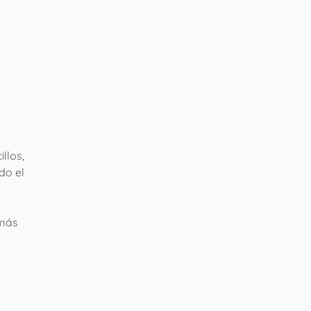
n
llos,
do el
 más