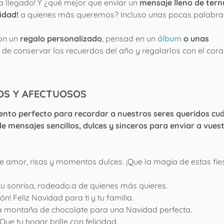
 llegado! Y ¿qué mejor que enviar un
mensaje lleno de tern
idad!
a quienes más queremos? Incluso unas pocas palabra
con un
regalo personalizado
, pensad en un
álbum
o unas
 de conservar los recuerdos del año y regalarlos con el cora
NOS Y AFECTUOSOS
ento perfecto para recordar a nuestros seres queridos cu
e mensajes sencillos, dulces y sinceros para enviar a vues
e amor, risas y momentos dulces. ¡Que la magia de estas fie
u sonrisa, rodeado.a de quienes más quieres.
n! Feliz Navidad para ti y tu familia.
a montaña de chocolate para una Navidad perfecta.
ue tu hogar brille con felicidad.