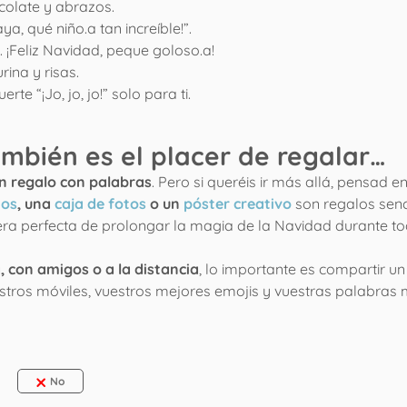
colate y abrazos.
ya, qué niño.a tan increíble!”.
 ¡Feliz Navidad, peque goloso.a!
ina y risas.
te “¡Jo, jo, jo!” solo para ti.
mbién es el placer de regalar…
n regalo con palabras
. Pero si queréis ir más allá, pensad e
tos
, una
caja de fotos
o un
póster creativo
son regalos senci
ra perfecta de prolongar la magia de la Navidad durante to
, con amigos o a la distancia
, lo importante es compartir un
stros móviles, vuestros mejores emojis y vuestras palabras
No