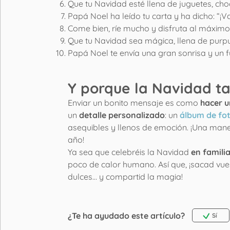
Que tu Navidad esté llena de juguetes, cho
Papá Noel ha leído tu carta y ha dicho: “¡Va
Come bien, ríe mucho y disfruta al máximo.
Que tu Navidad sea mágica, llena de purpur
Papá Noel te envía una gran sonrisa y un fuer
Y porque la Navidad ta
Enviar un bonito mensaje es como
hacer u
un
detalle personalizado
: un
álbum de fo
asequibles y llenos de emoción. ¡Una mane
año!
Ya sea que celebréis la Navidad
en familia
poco de calor humano. Así que, ¡sacad vue
dulces… y compartid la magia!
¿Te ha ayudado este artículo?
Sí