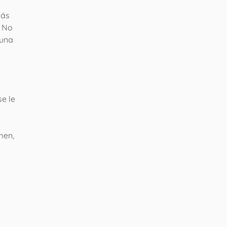
más
. No
 una
se le
men,