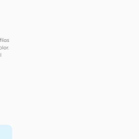
filas
olor.
l