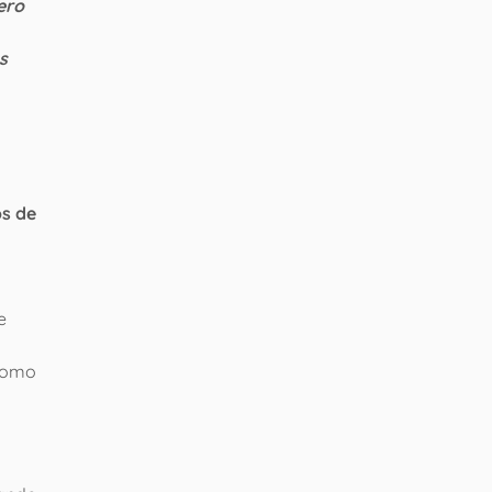
ero
s
os de
e
 como