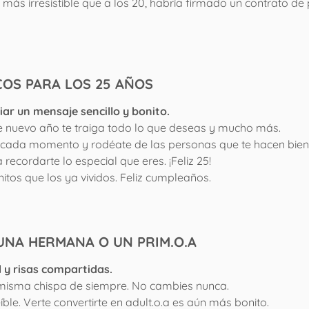
 más irresistible que a los 20, habría firmado un contrato de
OS PARA LOS 25 AÑOS
iar un mensaje sencillo y bonito.
e nuevo año te traiga todo lo que deseas y mucho más.
a cada momento y rodéate de las personas que te hacen bien
ecordarte lo especial que eres. ¡Feliz 25!
tos que los ya vividos. Feliz cumpleaños.
UNA HERMANA O UN PRIM.O.A
 y risas compartidas.
a misma chispa de siempre. No cambies nunca.
íble. Verte convertirte en adult.o.a es aún más bonito.