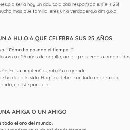
es.o.a sería hoy un adult.o.a casi responsable. ¡Feliz 25!
mucho más que familia, eres un.a verdader.o.a amig.o.a.
N.A HIJ.O.A QUE CELEBRA SUS 25 AÑOS
ensa: “Cómo ha pasado el tiempo…”
llosos.o.a. 25 años de orgullo, amor y recuerdos compartidos
zón. Feliz cumpleaños, mi niñ.o.a grande.
e ha dado la vida. Hoy te celebro con todo mi corazón.
lando, naciste para ello.
UNA AMIGA O UN AMIGO
 todo el oro del mundo.
. Un verdadero rayo de sol desde siempre.