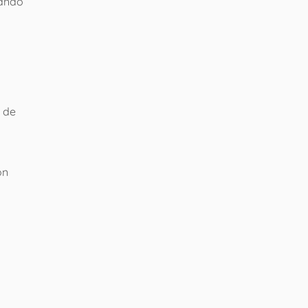
eando
a de
on