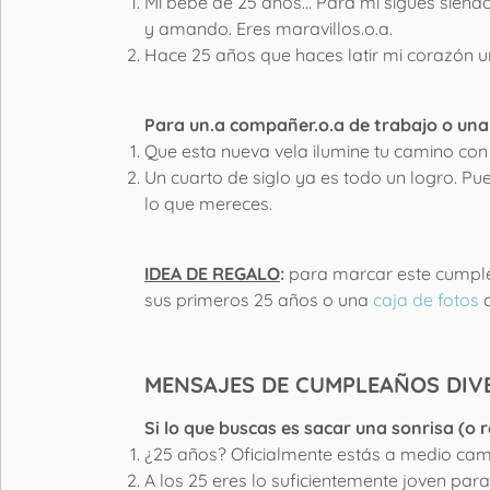
Mi bebé de 25 años… Para mí sigues siendo
y amando. Eres maravillos.o.a.
Hace 25 años que haces latir mi corazón u
Para un.a compañer.o.a de trabajo o una
Que esta nueva vela ilumine tu camino con 
Un cuarto de siglo ya es todo un logro. Pue
lo que mereces.
IDEA DE REGALO
:
para marcar este cumple
sus primeros 25 años o una
caja de fotos
c
MENSAJES DE CUMPLEAÑOS DIV
Si lo que buscas es sacar una sonrisa (o r
¿25 años? Oficialmente estás a medio camin
A los 25 eres lo suficientemente joven para 