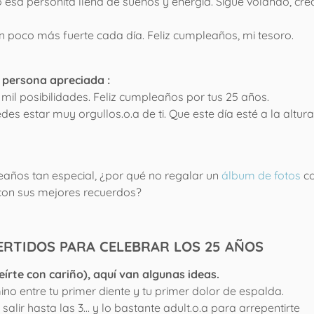
 esa personita llena de sueños y energía. Sigue volando, cr
n poco más fuerte cada día. Feliz cumpleaños, mi tesoro.
 persona apreciada :
mil posibilidades. Feliz cumpleaños por tus 25 años.
des estar muy orgullos.o.a de ti. Que este día esté a la altur
años tan especial, ¿por qué no regalar un
álbum de fotos
c
on sus mejores recuerdos?
ERTIDOS PARA CELEBRAR LOS 25 AÑOS
eírte con cariño), aquí van algunas ideas.
o entre tu primer diente y tu primer dolor de espalda.
salir hasta las 3… y lo bastante adult.o.a para arrepentirte