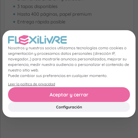
3 tapas disponibles
Hasta 400 páginas, papel premium
Entrega rápida posible
19.90 €
504 Opiniones
Desde
Nosotros y nuestros socios utilizamos tecnologías como cookies o
segmentación y procesamos datos personales (dirección IP,
navegador...) para mostrarle anuncios personalizados, mejorar su
experiencia, medir nuestra audiencia o personalizar el contenido de
nuestro sitio web.
Puede cambiar sus preferencias en cualquier momento.
Nuestros clientes cuentan
Leer la política de privacidad
su historia
Aceptar y cerrar
No preguntamos nada, ¡lo contaron todo!
Configuración