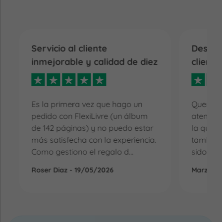
Servicio al cliente
Destac
inmejorable y calidad de diez
cliente
Es la primera vez que hago un
Quería d
pedido con FlexiLivre (un álbum
atención
de 142 páginas) y no puedo estar
la que r
más satisfecha con la experiencia.
también 
Como gestiono el regalo d...
sido la 
Roser Diaz - 19/05/2026
Marzena