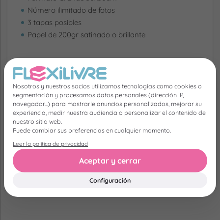
Número ilimitado de fotos
3 tapas posibles
Papel de 200gr satinado o brillante
29.90 €
377 Opiniones
Desde
Nosotros y nuestros socios utilizamos tecnologías como cookies o
segmentación y procesamos datos personales (dirección IP,
navegador...) para mostrarle anuncios personalizados, mejorar su
experiencia, medir nuestra audiencia o personalizar el contenido de
Nuestros clientes cuentan
nuestro sitio web.
Puede cambiar sus preferencias en cualquier momento.
su historia
Leer la política de privacidad
No preguntamos nada, ¡lo contaron todo!
Aceptar y cerrar
Configuración