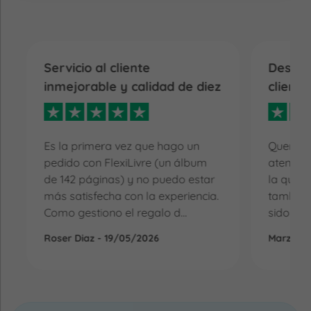
Servicio al cliente
Destac
inmejorable y calidad de diez
cliente
Es la primera vez que hago un
Quería d
pedido con FlexiLivre (un álbum
atención
de 142 páginas) y no puedo estar
la que r
más satisfecha con la experiencia.
también 
Como gestiono el regalo d...
sido la 
Roser Diaz - 19/05/2026
Marzena