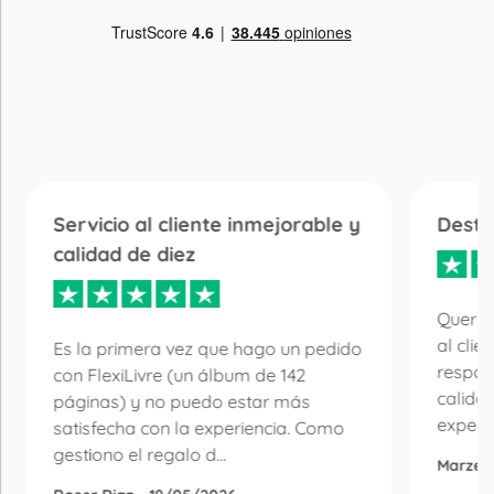
Servicio al cliente inmejorable y
Desta
calidad de diez
Quería
al clie
Es la primera vez que hago un pedido
respon
con FlexiLivre (un álbum de 142
calida
páginas) y no puedo estar más
experie
satisfecha con la experiencia. Como
gestiono el regalo d...
Marzen