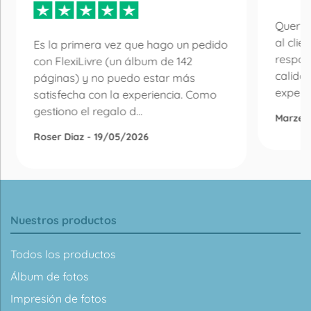
Quería
al clie
Es la primera vez que hago un pedido
respon
con FlexiLivre (un álbum de 142
calida
páginas) y no puedo estar más
experie
satisfecha con la experiencia. Como
gestiono el regalo d...
Marzen
Roser Diaz - 19/05/2026
Nuestros productos
Todos los productos
Álbum de fotos
Impresión de fotos