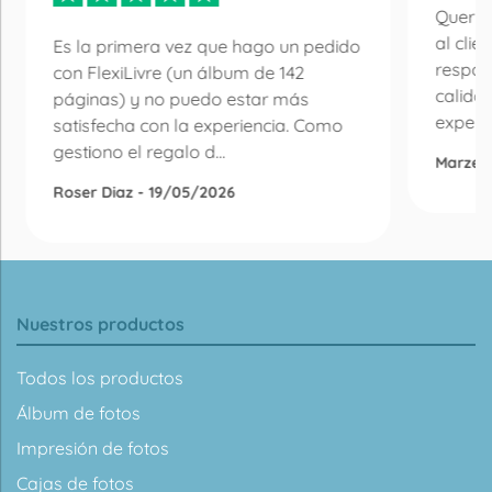
Quería
al clie
Es la primera vez que hago un pedido
respon
con FlexiLivre (un álbum de 142
calida
páginas) y no puedo estar más
experie
satisfecha con la experiencia. Como
gestiono el regalo d...
Marzen
Roser Diaz - 19/05/2026
Nuestros productos
Todos los productos
Álbum de fotos
Impresión de fotos
Cajas de fotos