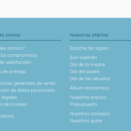
es somos
Nuestras ofertas
nes somos?
Estuche de regalo
ros compromisos
San Valentín
e satisfacción
Día de la madre
s de entrega
Día del padre
Día de las abuelas
ciones generales de venta
Álbum económico
cción de datos personales
 legales
Nuestros precios
ón de cookies
Presupuesto
Nuestros consejos
ctanos
Nuestras guías