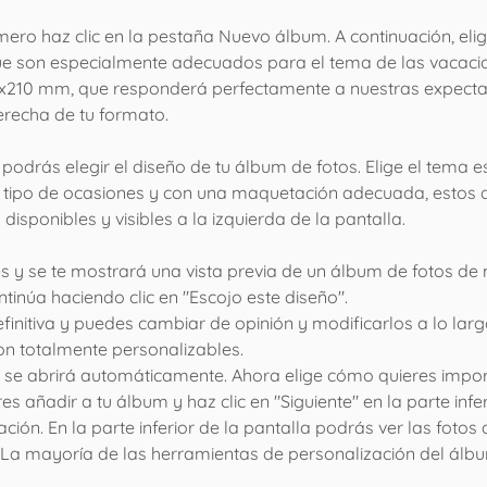
ero haz clic en la pestaña Nuevo álbum. A continuación, eli
e son especialmente adecuados para el tema de las vacaci
97x210 mm, que responderá perfectamente a nuestras expectati
derecha de tu formato.
 podrás elegir el diseño de tu álbum de fotos. Elige el tema 
 tipo de ocasiones y con una maquetación adecuada, estos di
disponibles y visibles a la izquierda de la pantalla.
s y se te mostrará una vista previa de un álbum de fotos de
ontinúa haciendo clic en "Escojo este diseño".
finitiva y puedes cambiar de opinión y modificarlos a lo larg
on totalmente personalizables.
n se abrirá automáticamente. Ahora elige cómo quieres import
es añadir a tu álbum y haz clic en "Siguiente" en la parte infe
ción. En la parte inferior de la pantalla podrás ver las fotos
La mayoría de las herramientas de personalización del álbum 