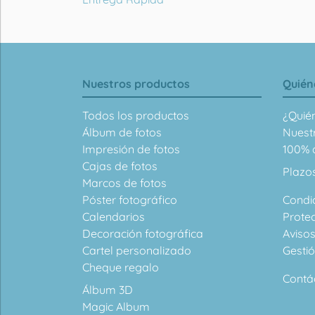
Nuestros productos
Quién
Todos los productos
¿Quié
Álbum de fotos
Nuest
Impresión de fotos
100% d
Cajas de fotos
Plazo
Marcos de fotos
Póster fotográfico
Condi
Calendarios
Prote
Decoración fotográfica
Avisos
Cartel personalizado
Gesti
Cheque regalo
Contá
Álbum 3D
Magic Album