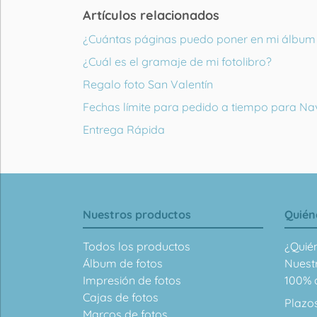
Artículos relacionados
¿Cuántas páginas puedo poner en mi álbum 
¿Cuál es el gramaje de mi fotolibro?
Regalo foto San Valentín
Fechas límite para pedido a tiempo para Na
Entrega Rápida
Nuestros productos
Quién
Todos los productos
¿Quié
Álbum de fotos
Nuest
Impresión de fotos
100% d
Cajas de fotos
Plazo
Marcos de fotos