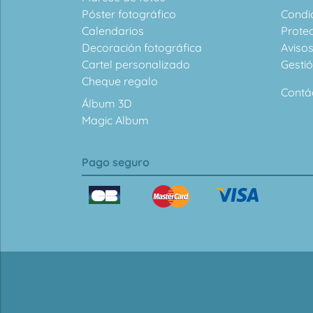
Póster fotográfico
Condi
Calendarios
Prote
Decoración fotográfica
Avisos
Cartel personalizado
Gesti
Cheque regalo
Contá
Álbum 3D
Magic Album
Pago seguro