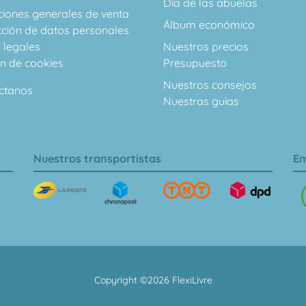
Día de las abuelas
ciones generales de venta
Álbum económico
cción de datos personales
 legales
Nuestros precios
ón de cookies
Presupuesto
Nuestros consejos
ctanos
Nuestras guías
Nuestros transportistas
Em
Copyright ©2026 FlexiLivre