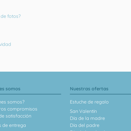
de fotos?
vidad
es somos
Nuestras ofertas
nes somos?
Estuche de regalo
ros compromisos
San Valentín
e satisfacción
Día de la madre
s de entrega
Día del padre