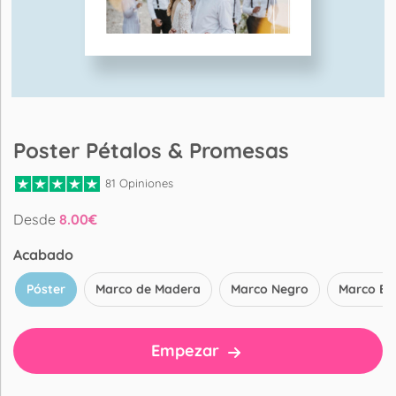
Poster Pétalos & Promesas
81 Opiniones
Desde
8.00
€
Acabado
Póster
Marco de Madera
Marco Negro
Marco Bl
Empezar