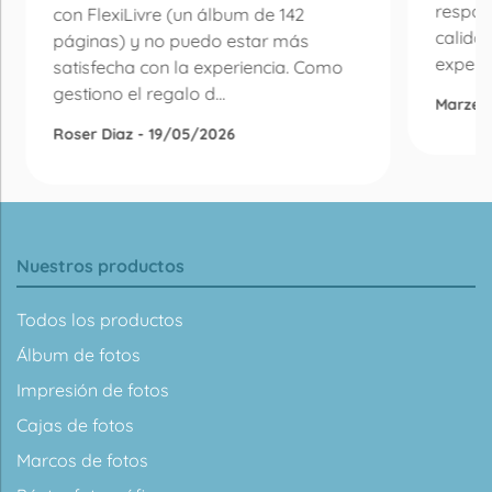
respon
con FlexiLivre (un álbum de 142
calida
páginas) y no puedo estar más
experie
satisfecha con la experiencia. Como
gestiono el regalo d...
Marzen
Roser Diaz - 19/05/2026
Nuestros productos
Todos los productos
Álbum de fotos
Impresión de fotos
Cajas de fotos
Marcos de fotos