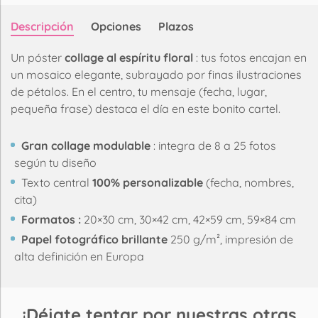
Descripción
Opciones
Plazos
Un póster
collage al espíritu floral
: tus fotos encajan en
un mosaico elegante, subrayado por finas ilustraciones
de pétalos. En el centro, tu mensaje (fecha, lugar,
pequeña frase) destaca el día en este bonito cartel.
Gran collage modulable
: integra de 8 a 25 fotos
según tu diseño
Texto central
100% personalizable
(fecha, nombres,
cita)
Formatos :
20×30 cm, 30×42 cm, 42×59 cm, 59×84 cm
Papel fotográfico brillante
250 g/m², impresión de
alta definición en Europa
¡Déjate tentar por nuestras otras