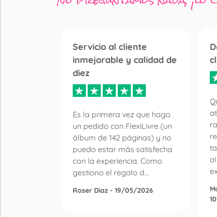
No preguntamos nada, ¡lo 
Servicio al cliente
D
inmejorable y calidad de
c
diez
 libro de
r la
Qu
en de
at
Es la primera vez que hago
n de
r
un pedido con FlexiLivre (un
lquier
re
álbum de 142 páginas) y no
ay mucha
ta
puedo estar más satisfecha
a
con la experiencia. Como
ex
gestiono el regalo d...
M
Roser Diaz - 19/05/2026
1