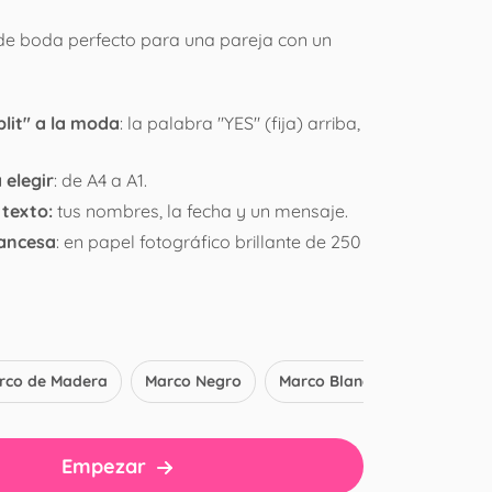
 de boda perfecto para una pareja con un
plit" a la moda
: la palabra "YES" (fija) arriba,
 elegir
: de A4 a A1.
texto:
tus nombres, la fecha y un mensaje.
rancesa
: en papel fotográfico brillante de 250
rco de Madera
Marco Negro
Marco Blanco
Empezar