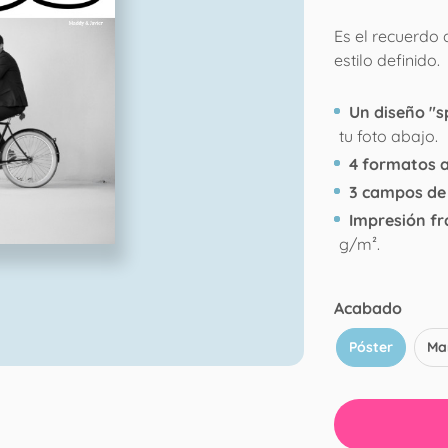
Es el recuerdo
estilo definido.
Un diseño "s
tu foto abajo.
4 formatos a
3 campos de 
Impresión f
g/m².
Acabado
Póster
Ma