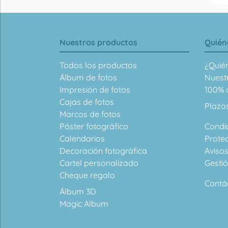
Nuestros productos
Quién
Todos los productos
¿Quié
Álbum de fotos
Nuest
Impresión de fotos
100% d
Cajas de fotos
Plazo
Marcos de fotos
Póster fotográfico
Condi
Calendarios
Prote
Decoración fotográfica
Avisos
Cartel personalizado
Gesti
Cheque regalo
Contá
Álbum 3D
Magic Album