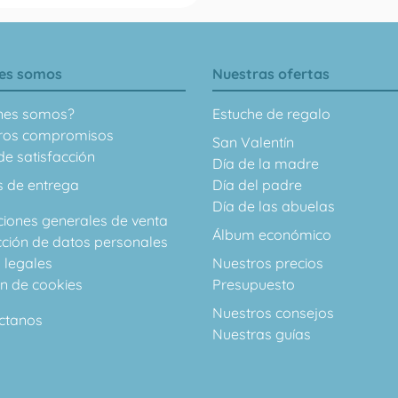
es somos
Nuestras ofertas
nes somos?
Estuche de regalo
ros compromisos
San Valentín
e satisfacción
Día de la madre
s de entrega
Día del padre
Día de las abuelas
ciones generales de venta
Álbum económico
cción de datos personales
 legales
Nuestros precios
ón de cookies
Presupuesto
Nuestros consejos
ctanos
Nuestras guías