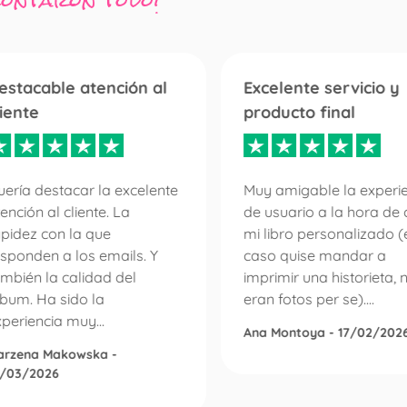
contaron todo!
estacable atención al
Excelente servicio y
liente
producto final
ería destacar la excelente
Muy amigable la experi
ención al cliente. La
de usuario a la hora de 
apidez con la que
mi libro personalizado (
sponden a los emails. Y
caso quise mandar a
mbién la calidad del
imprimir una historieta, 
lbum. Ha sido la
eran fotos per se)....
periencia muy...
Ana Montoya - 17/02/202
arzena Makowska -
0/03/2026