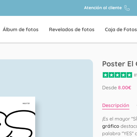
Atención al cliente
Álbum de fotos
Revelados de fotos
Caja de Fotos
Poster El 
8
Desde
8.00
€
Descripción
¡Es el mayor "SÍ
gráfico
destaca
palabra "YES" q