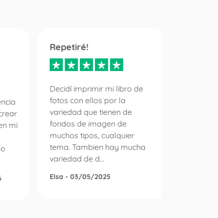
Repetiré!
Servici
inmejo
diez
Decidí imprimir mi libro de
fotos con ellos por la
encia
variedad que tienen de
crear
Es la pr
fondos de imagen de
en mi
un pedid
muchos tipos, cualquier
álbum d
tema. Tambien hay mucha
no
puedo e
variedad de d...
con la e
gestiono 
Elsa - 03/05/2025
6
Roser Di