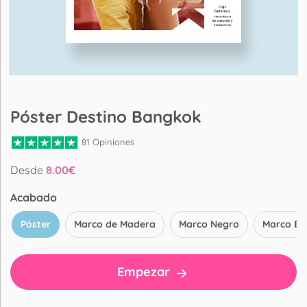
Póster Destino Bangkok
81 Opiniones
Desde
8.00
€
Acabado
Póster
Marco de Madera
Marco Negro
Marco Bl
Empezar