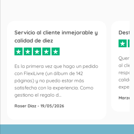
Servicio al cliente inmejorable y
Desta
calidad de diez
Quería
al clie
Es la primera vez que hago un pedido
respon
con FlexiLivre (un álbum de 142
calida
páginas) y no puedo estar más
experie
satisfecha con la experiencia. Como
gestiono el regalo d...
Marzen
Roser Diaz - 19/05/2026