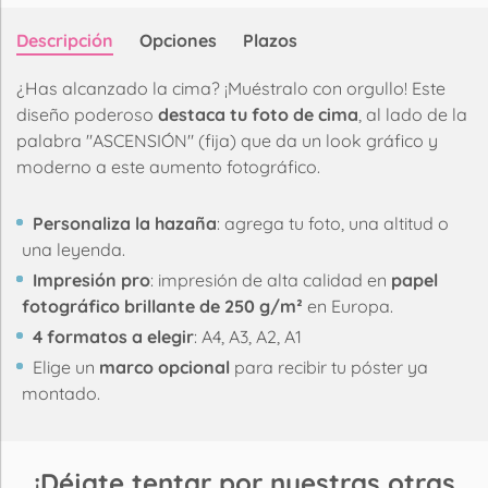
Descripción
Opciones
Plazos
¿Has alcanzado la cima? ¡Muéstralo con orgullo! Este
diseño poderoso
destaca tu foto de cima
, al lado de la
palabra "ASCENSIÓN" (fija) que da un look gráfico y
moderno a este aumento fotográfico.
Personaliza la hazaña
: agrega tu foto, una altitud o
una leyenda.
Impresión pro
: impresión de alta calidad en
papel
fotográfico brillante de 250 g/m²
en Europa.
4 formatos a elegir
: A4, A3, A2, A1
Elige un
marco opcional
para recibir tu póster ya
montado.
¡Déjate tentar por nuestras otras