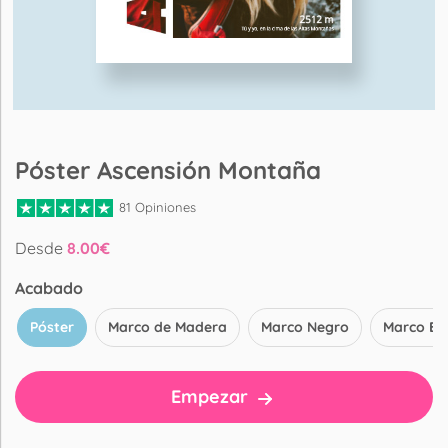
Póster Ascensión Montaña
81 Opiniones
Desde
8.00
€
Acabado
Póster
Marco de Madera
Marco Negro
Marco Bl
Empezar