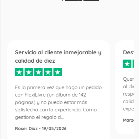
Servicio al cliente inmejorable y
Desta
calidad de diez
Quería
al clie
Es la primera vez que hago un pedido
respon
con FlexiLivre (un álbum de 142
calida
páginas) y no puedo estar más
experie
satisfecha con la experiencia. Como
gestiono el regalo d...
Marzen
Roser Diaz - 19/05/2026