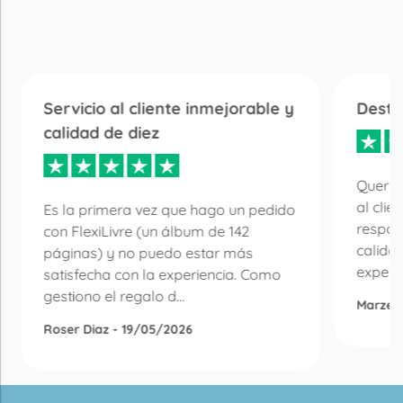
Servicio al cliente inmejorable y
Desta
calidad de diez
Quería
al clie
Es la primera vez que hago un pedido
respon
con FlexiLivre (un álbum de 142
calida
páginas) y no puedo estar más
experie
satisfecha con la experiencia. Como
gestiono el regalo d...
Marzen
Roser Diaz - 19/05/2026