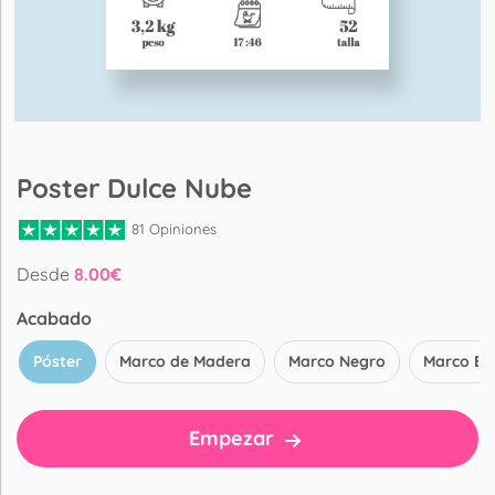
Poster Dulce Nube
81 Opiniones
Desde
8.00
€
Acabado
Póster
Marco de Madera
Marco Negro
Marco Bl
Empezar