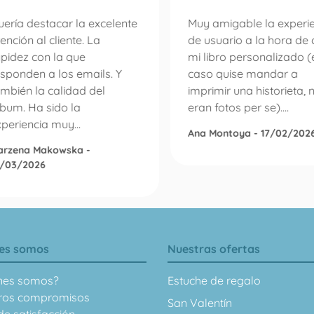
ería destacar la excelente
Muy amigable la experi
ención al cliente. La
de usuario a la hora de 
apidez con la que
mi libro personalizado (
sponden a los emails. Y
caso quise mandar a
mbién la calidad del
imprimir una historieta, 
lbum. Ha sido la
eran fotos per se)....
periencia muy...
Ana Montoya - 17/02/202
arzena Makowska -
0/03/2026
es somos
Nuestras ofertas
nes somos?
Estuche de regalo
ros compromisos
San Valentín