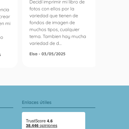
Decidí imprimir mi libro de
fotos con ellos por la
encia
variedad que tienen de
crear
Es la pr
fondos de imagen de
en mi
un pedid
muchos tipos, cualquier
álbum d
tema. Tambien hay mucha
no
puedo e
variedad de d...
con la e
gestiono 
Elsa - 03/05/2025
6
Roser Di
Enlaces útiles