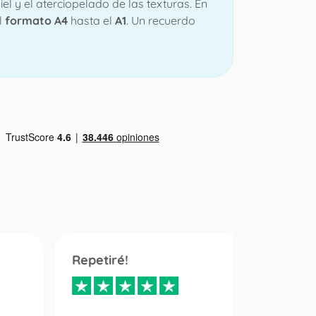
el y el aterciopelado de las texturas. En
l
formato A4
hasta el
A1
. Un recuerdo
Repetiré!
Servici
inmejo
diez