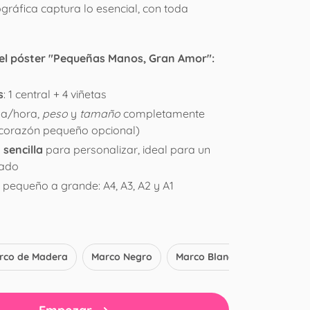
gráfica captura lo esencial, con toda
del póster "Pequeñas Manos, Gran Amor":
s
: 1 central + 4 viñetas
ha/hora,
peso
y
tamaño
completamente
(corazón pequeño opcional)
sencilla
para personalizar, ideal para un
rado
 pequeño a grande: A4, A3, A2 y A1
rco de Madera
Marco Negro
Marco Blanco