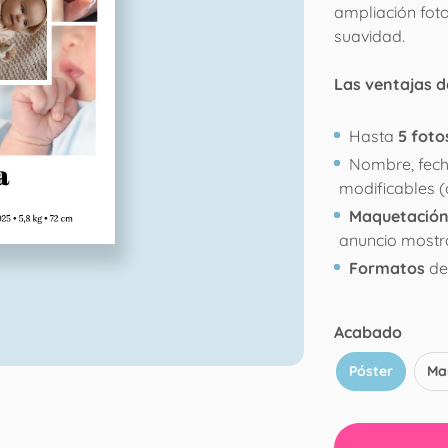
ampliación foto
suavidad.
Las ventajas 
Hasta
5 foto
Nombre, fec
modificables 
Maquetación 
anuncio most
Formatos
de
Acabado
Póster
Ma