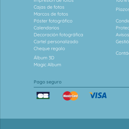
Impresión de fotos
100% d
Cajas de fotos
Plazo
Marcos de fotos
Póster fotográfico
Condi
Calendarios
Prote
Decoración fotográfica
Avisos
Cartel personalizado
Gesti
Cheque regalo
Contá
Álbum 3D
Magic Album
Pago seguro