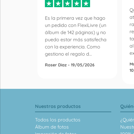
 libro de
r la
Qu
en de
at
Es la primera vez que hago
n de
r
un pedido con FlexiLivre (un
lquier
re
álbum de 142 páginas) y no
ay mucha
ta
puedo estar más satisfecha
a
con la experiencia. Como
ex
gestiono el regalo d...
M
Roser Diaz - 19/05/2026
1
Nuestros productos
Quién
Todos los productos
¿Quié
Álbum de fotos
Nuest