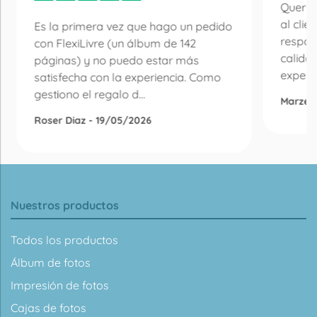
Quería
al clie
Es la primera vez que hago un pedido
respon
con FlexiLivre (un álbum de 142
calida
páginas) y no puedo estar más
experie
satisfecha con la experiencia. Como
gestiono el regalo d...
Marzen
Roser Diaz - 19/05/2026
Nuestros productos
Todos los productos
Álbum de fotos
Impresión de fotos
Cajas de fotos