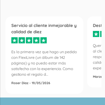
Servicio al cliente inmejorable y
Desta
calidad de diez
Quería
al clie
Es la primera vez que hago un pedido
respon
con FlexiLivre (un álbum de 142
calida
páginas) y no puedo estar más
experie
satisfecha con la experiencia. Como
gestiono el regalo d...
Marzen
Roser Diaz - 19/05/2026