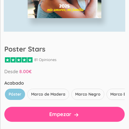
Poster Stars
81 Opiniones
Desde
8.00
€
Acabado
Póster
Marco de Madera
Marco Negro
Marco Bl
Empezar