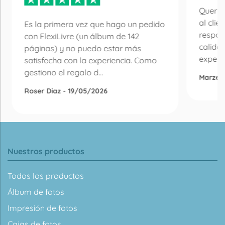
Quería
al clie
Es la primera vez que hago un pedido
respon
con FlexiLivre (un álbum de 142
calida
páginas) y no puedo estar más
experie
satisfecha con la experiencia. Como
gestiono el regalo d...
Marzen
Roser Diaz - 19/05/2026
Nuestros productos
Todos los productos
Álbum de fotos
Impresión de fotos
Cajas de fotos