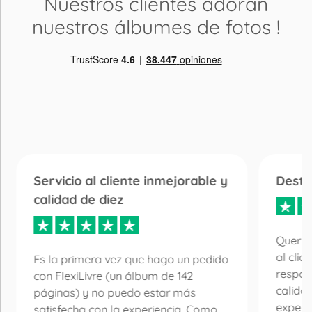
Nuestros clientes adoran
nuestros álbumes de fotos
!
Servicio al cliente inmejorable y
Desta
calidad de diez
Quería
al clie
Es la primera vez que hago un pedido
respon
con FlexiLivre (un álbum de 142
calida
páginas) y no puedo estar más
experie
satisfecha con la experiencia. Como