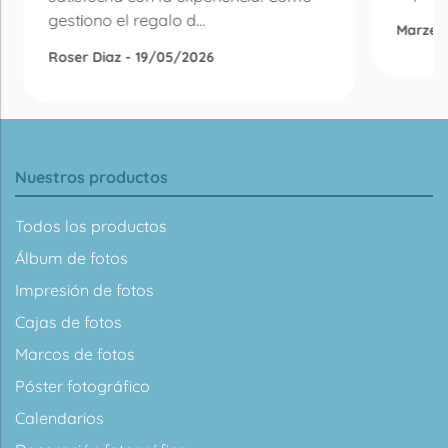
gestiono el regalo d...
Marzen
Roser Diaz - 19/05/2026
Nuestros productos
Todos los productos
Álbum de fotos
Impresión de fotos
Cajas de fotos
Marcos de fotos
Póster fotográfico
Calendarios