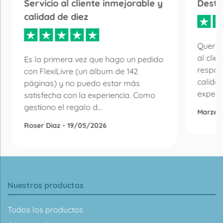
Servicio al cliente inmejorable y
Desta
calidad de diez
Quería
al clie
Es la primera vez que hago un pedido
respon
con FlexiLivre (un álbum de 142
calida
páginas) y no puedo estar más
experie
satisfecha con la experiencia. Como
gestiono el regalo d...
Marzen
Roser Diaz - 19/05/2026
Nuestros productos
Todos los productos