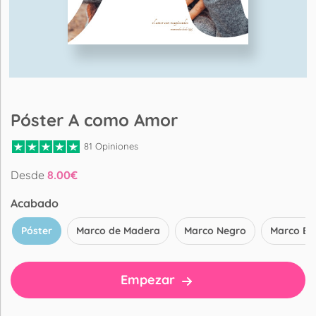
Póster A como Amor
81 Opiniones
Desde
8.00
€
Acabado
Póster
Marco de Madera
Marco Negro
Marco Bl
Empezar