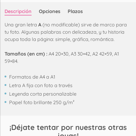
Descripción
Opciones
Plazos
Una gran letra
A
(no modificable) sirve de marco para
tu foto. Algunas palabras con delicadeza, y tu historia
ocupa toda la página: simple, gráfica, romántica.
Tamaños (en cm) :
A4 20×30, A3 30×42, A2 42×59, A1
59×84.
Formatos de A4 a A1
Letra A fija con foto a través
Leyenda corta personalizable
Papel foto brillante 250 g/m²
¡Déjate tentar por nuestras otras
joyas!