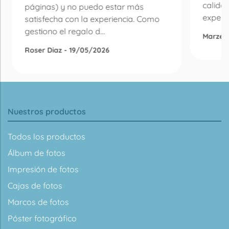
calida
páginas) y no puedo estar más
experie
satisfecha con la experiencia. Como
gestiono el regalo d...
Marzen
Roser Diaz - 19/05/2026
Nuestros productos
Todos los productos
Álbum de fotos
Impresión de fotos
Cajas de fotos
Marcos de fotos
Póster fotográfico