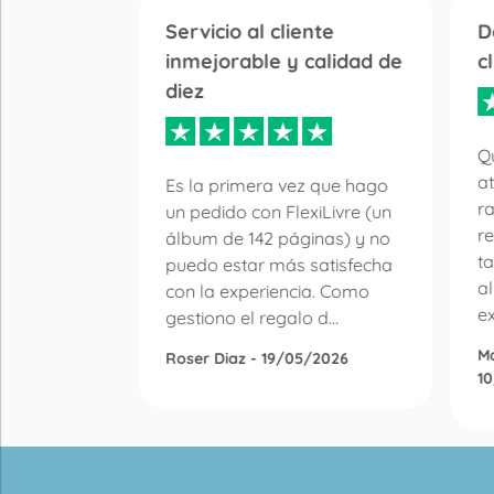
Servicio al cliente
D
inmejorable y calidad de
c
diez
 libro de
r la
Qu
en de
at
Es la primera vez que hago
n de
r
un pedido con FlexiLivre (un
lquier
re
álbum de 142 páginas) y no
ay mucha
ta
puedo estar más satisfecha
a
con la experiencia. Como
ex
gestiono el regalo d...
M
Roser Diaz - 19/05/2026
1