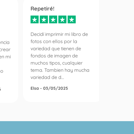
Repetiré!
Servici
inmejo
diez
Decidí imprimir mi libro de
fotos con ellos por la
encia
variedad que tienen de
crear
Es la pr
fondos de imagen de
en mi
un pedid
muchos tipos, cualquier
álbum d
tema. Tambien hay mucha
no
puedo e
variedad de d...
con la e
gestiono 
Elsa - 03/05/2025
6
Roser Di