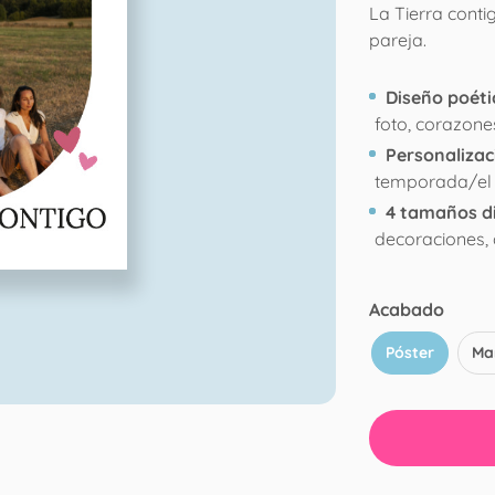
La Tierra conti
pareja.
Diseño poéti
foto, corazone
Personalizaci
temporada/el 
4 tamaños d
decoraciones, 
Acabado
Póster
Ma