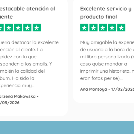
estacable atención al
Excelente servicio y
liente
producto final
ería destacar la excelente
Muy amigable la experi
ención al cliente. La
de usuario a la hora de 
apidez con la que
mi libro personalizado (
sponden a los emails. Y
caso quise mandar a
mbién la calidad del
imprimir una historieta, 
lbum. Ha sido la
eran fotos per se)....
periencia muy...
Ana Montoya - 17/02/202
arzena Makowska -
0/03/2026