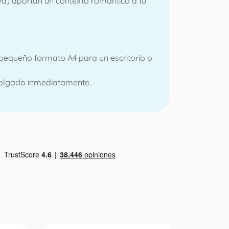
va) aportan un contexto romántico a tu
 pequeño formato A4 para un escritorio o
r colgado inmediatamente.