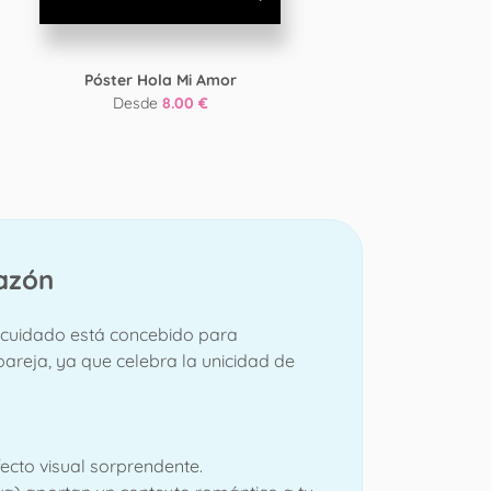
Póster Hola Mi Amor
Pós
Desde
8.00 €
razón
cuidado está concebido para
pareja, ya que celebra la unicidad de
fecto visual sorprendente.