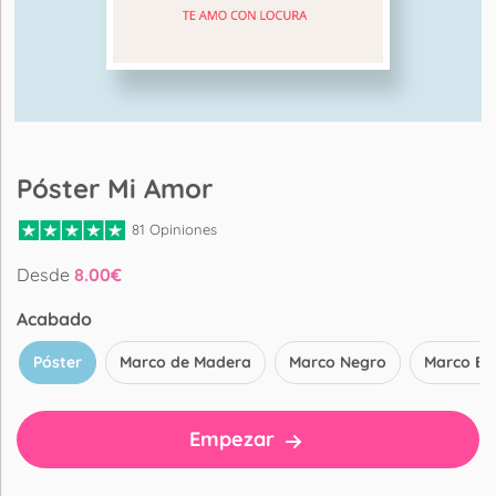
Póster Mi Amor
81 Opiniones
Desde
8.00
€
Acabado
Póster
Marco de Madera
Marco Negro
Marco Bl
Empezar