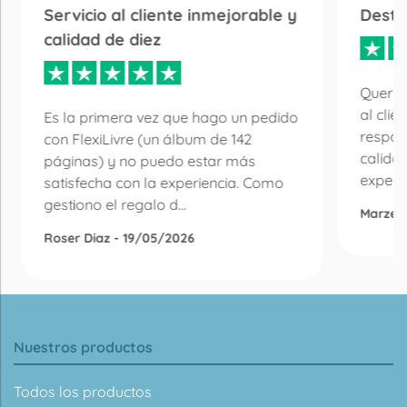
Servicio al cliente inmejorable y
Desta
calidad de diez
Quería
al clie
Es la primera vez que hago un pedido
respon
con FlexiLivre (un álbum de 142
calida
páginas) y no puedo estar más
experie
satisfecha con la experiencia. Como
gestiono el regalo d...
Marzen
Roser Diaz - 19/05/2026
Nuestros productos
Todos los productos