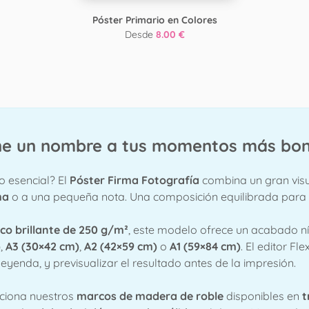
Póster Primario en Colores
Desde
8.00 €
one un nombre a tus momentos más bon
 esencial? El
Póster Firma Fotografía
combina un gran vis
ma
o a una pequeña nota. Una composición equilibrada para
co brillante de 250 g/m²
, este modelo ofrece un acabado ní
)
,
A3 (30×42 cm)
,
A2 (42×59 cm)
o
A1 (59×84 cm)
. El editor Fl
leyenda, y previsualizar el resultado antes de la impresión.
cciona nuestros
marcos de madera de roble
disponibles en
t