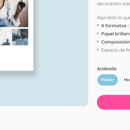
decoración sobr
Aquí está lo que
4 formatos :
Papel brillan
Composición
Espacio de f
Acabado
Póster
Ma