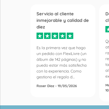
Servicio al cliente
D
inmejorable y calidad de
c
diez
 libro de
r la
Qu
en de
at
Es la primera vez que hago
n de
r
un pedido con FlexiLivre (un
lquier
re
álbum de 142 páginas) y no
ay mucha
ta
puedo estar más satisfecha
a
con la experiencia. Como
ex
gestiono el regalo d...
M
Roser Diaz - 19/05/2026
1