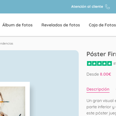
Atención al cliente
Álbum de fotos
Revelados de fotos
Caja de Fotos
endencias
Póster Fi
8
Desde
8.00
€
Descripción
Un gran visual e
parte inferior 
este póster jue