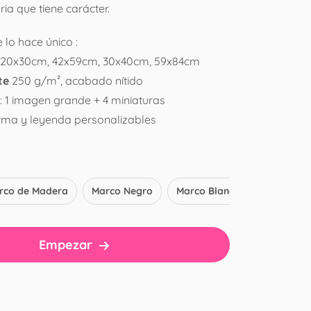
ia que tiene carácter.
 lo hace único :
20x30cm, 42x59cm, 30x40cm, 59x84cm
te
250 g/m², acabado nítido
: 1 imagen grande + 4 miniaturas
irma y leyenda personalizables
rco de Madera
Marco Negro
Marco Blanco
Empezar