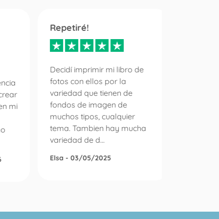
Repetiré!
Servici
inmejo
diez
Decidí imprimir mi libro de
fotos con ellos por la
encia
variedad que tienen de
crear
Es la pr
fondos de imagen de
en mi
un pedid
muchos tipos, cualquier
álbum d
tema. Tambien hay mucha
no
puedo e
variedad de d...
con la e
gestiono 
Elsa - 03/05/2025
6
Roser Di