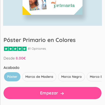
Póster Primario en Colores
81 Opiniones
Desde
8.00
€
Acabado
Póster
Marco de Madera
Marco Negro
Marco Bl
Empezar