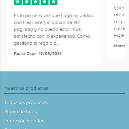
Quería
al clie
Es la primera vez que hago un pedido
respon
con FlexiLivre (un álbum de 142
calida
páginas) y no puedo estar más
experie
satisfecha con la experiencia. Como
gestiono el regalo d...
Marzen
Roser Diaz - 19/05/2026
Nuestros productos
Todos los productos
Álbum de fotos
Impresión de fotos