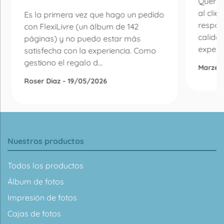
Quería
al clie
Es la primera vez que hago un pedido
respon
con FlexiLivre (un álbum de 142
calida
páginas) y no puedo estar más
experie
satisfecha con la experiencia. Como
gestiono el regalo d...
Marzen
Roser Diaz - 19/05/2026
Nuestros productos
Todos los productos
Álbum de fotos
Impresión de fotos
Cajas de fotos