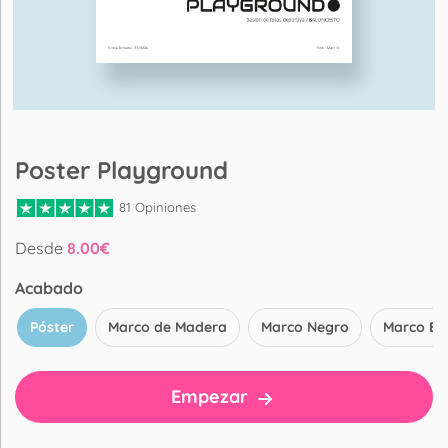
Poster Playground
81 Opiniones
Desde
8.00
€
Acabado
Póster
Marco de Madera
Marco Negro
Marco Bl
Empezar