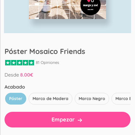
Póster Mosaico Friends
81 Opiniones
Desde
8.00
€
Acabado
Póster
Marco de Madera
Marco Negro
Marco Bl
Empezar