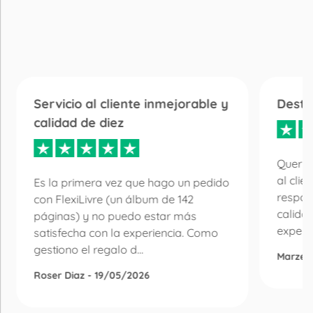
Servicio al cliente inmejorable y
Desta
calidad de diez
Quería
al clie
Es la primera vez que hago un pedido
respon
con FlexiLivre (un álbum de 142
calida
páginas) y no puedo estar más
experie
satisfecha con la experiencia. Como
gestiono el regalo d...
Marzen
Roser Diaz - 19/05/2026