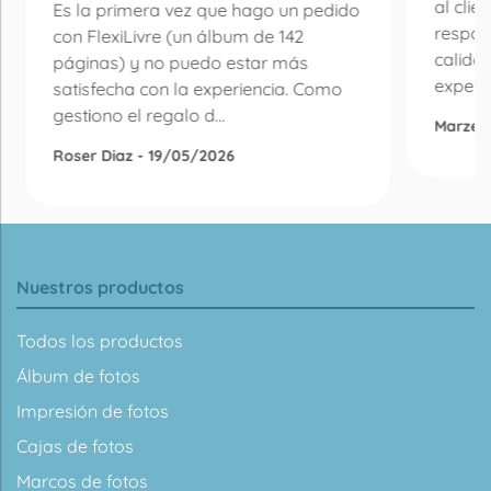
al clie
Es la primera vez que hago un pedido
respon
con FlexiLivre (un álbum de 142
calida
páginas) y no puedo estar más
experie
satisfecha con la experiencia. Como
gestiono el regalo d...
Marzen
Roser Diaz - 19/05/2026
Nuestros productos
Todos los productos
Álbum de fotos
Impresión de fotos
Cajas de fotos
Marcos de fotos