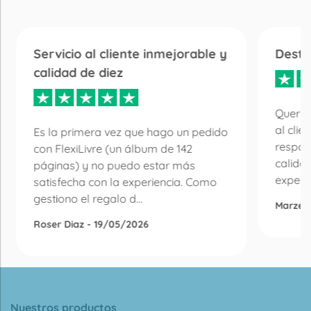
Servicio al cliente inmejorable y
Desta
calidad de diez
Quería
al clie
Es la primera vez que hago un pedido
respon
con FlexiLivre (un álbum de 142
calida
páginas) y no puedo estar más
experie
satisfecha con la experiencia. Como
gestiono el regalo d...
Marzen
Roser Diaz - 19/05/2026
Nuestros productos