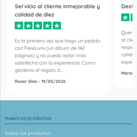
Servicio al cliente inmejorable y
Desta
calidad de diez
Quería
al clie
Es la primera vez que hago un pedido
respon
con FlexiLivre (un álbum de 142
calida
páginas) y no puedo estar más
experie
satisfecha con la experiencia. Como
gestiono el regalo d...
Marzen
Roser Diaz - 19/05/2026
Nuestros productos
Todos los productos