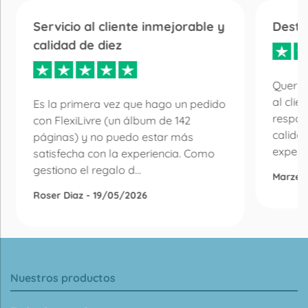
Servicio al cliente inmejorable y
Desta
calidad de diez
Quería
al clie
Es la primera vez que hago un pedido
respon
con FlexiLivre (un álbum de 142
calida
páginas) y no puedo estar más
experie
satisfecha con la experiencia. Como
gestiono el regalo d...
Marzen
Roser Diaz - 19/05/2026
Nuestros productos