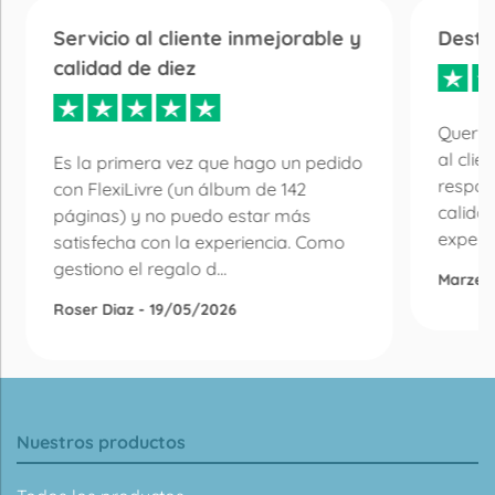
Servicio al cliente inmejorable y
Desta
calidad de diez
Quería
al clie
Es la primera vez que hago un pedido
respon
con FlexiLivre (un álbum de 142
calida
páginas) y no puedo estar más
experie
satisfecha con la experiencia. Como
gestiono el regalo d...
Marzen
Roser Diaz - 19/05/2026
Nuestros productos