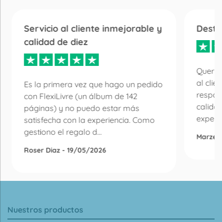
Servicio al cliente inmejorable y
Desta
calidad de diez
Quería
al clie
Es la primera vez que hago un pedido
respon
con FlexiLivre (un álbum de 142
calida
páginas) y no puedo estar más
experie
satisfecha con la experiencia. Como
gestiono el regalo d...
Marzen
Roser Diaz - 19/05/2026
Nuestros productos