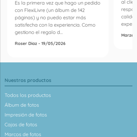
al clie
Es la primera vez que hago un pedido
respon
con FlexiLivre (un álbum de 142
calida
páginas) y no puedo estar más
experie
satisfecha con la experiencia. Como
gestiono el regalo d...
Marzen
Roser Diaz - 19/05/2026
Nuestros productos
Todos los productos
Álbum de fotos
Impresión de fotos
Cajas de fotos
Marcos de fotos