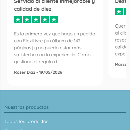
Servicio al cliente inmejorable y
Desta
calidad de diez
Quería
al clie
Es la primera vez que hago un pedido
respon
con FlexiLivre (un álbum de 142
calida
páginas) y no puedo estar más
experie
satisfecha con la experiencia. Como
gestiono el regalo d...
Marzen
Roser Diaz - 19/05/2026
Nuestros productos
Todos los productos