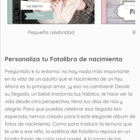
Pequeña celebridad
Beb
Personaliza tu Fotolibro de nacimiento
Pregúntalo e tu entorno: no hay nada más importante
en la vida de un adulto que el nacimiento de un hijo.
Ahora es tu principal amor, ¡y eso no cambiará! Desde
su llegada, un bebé trastorna tus hábitos, te hace ver la
vida desde otra perspectiva, llena tus días de risa y
alegría. Para que puedas celebrar esa llegada tan
esperada, hemos creado para ti este elegante álbum de
fotos de nacimiento. Como para traducir la ternura que
te une a ese niño, la estética del fotolibro reposa en un
bonito fondo de color azul pastel. A lo largo de las