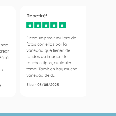
Repetiré!
Servici
inmejo
diez
Decidí imprimir mi libro de
fotos con ellos por la
encia
variedad que tienen de
crear
Es la pr
fondos de imagen de
en mi
un pedid
muchos tipos, cualquier
álbum d
tema. Tambien hay mucha
no
puedo e
variedad de d...
con la e
gestiono 
Elsa - 03/05/2025
6
Roser Di