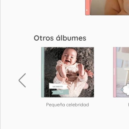
Otros álbumes
iño
Pequeña celebridad