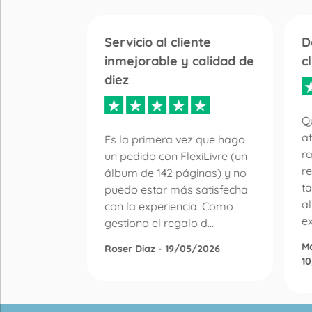
Servicio al cliente
D
inmejorable y calidad de
c
diez
 libro de
r la
Qu
en de
at
Es la primera vez que hago
n de
r
un pedido con FlexiLivre (un
lquier
re
álbum de 142 páginas) y no
ay mucha
ta
puedo estar más satisfecha
a
con la experiencia. Como
ex
gestiono el regalo d...
M
Roser Diaz - 19/05/2026
1