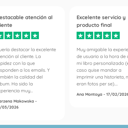
estacable atención al
Excelente servicio y
liente
producto final
ería destacar la excelente
Muy amigable la experi
ención al cliente. La
de usuario a la hora de 
apidez con la que
mi libro personalizado (
sponden a los emails. Y
caso quise mandar a
mbién la calidad del
imprimir una historieta, 
lbum. Ha sido la
eran fotos per se)....
periencia muy...
Ana Montoya - 17/02/202
arzena Makowska -
0/03/2026