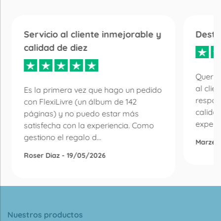
Servicio al cliente inmejorable y
Desta
calidad de diez
Quería
al clie
Es la primera vez que hago un pedido
respon
con FlexiLivre (un álbum de 142
calida
páginas) y no puedo estar más
experie
satisfecha con la experiencia. Como
gestiono el regalo d...
Marzen
Roser Diaz - 19/05/2026
Nuestros productos