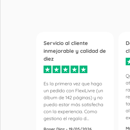
Servicio al cliente
D
inmejorable y calidad de
c
diez
 libro de
r la
Qu
en de
at
Es la primera vez que hago
n de
r
un pedido con FlexiLivre (un
lquier
re
álbum de 142 páginas) y no
ay mucha
ta
puedo estar más satisfecha
a
con la experiencia. Como
ex
gestiono el regalo d...
M
Roser Diaz - 19/05/2026