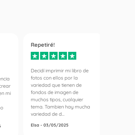
Repetiré!
Servici
inmejo
diez
Decidí imprimir mi libro de
fotos con ellos por la
encia
variedad que tienen de
crear
Es la pr
fondos de imagen de
en mi
un pedid
muchos tipos, cualquier
álbum d
tema. Tambien hay mucha
no
puedo e
variedad de d...
con la e
gestiono 
Elsa - 03/05/2025
6
Roser Di