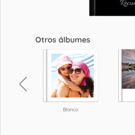
Otros álbumes
fías
Blanco