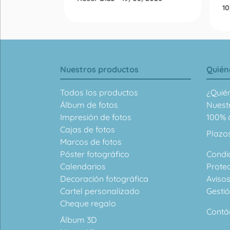
1
Nuestros productos
Quién
Todos los productos
¿Quié
Álbum de fotos
Nuest
Impresión de fotos
100% d
Cajas de fotos
Plazo
Marcos de fotos
Póster fotográfico
Condi
Calendarios
Prote
Decoración fotográfica
Avisos
Cartel personalizado
Gesti
Cheque regalo
Contá
Álbum 3D