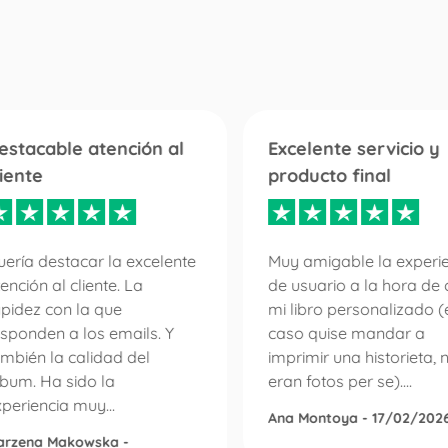
estacable atención al
Excelente servicio y
liente
producto final
ería destacar la excelente
Muy amigable la experi
ención al cliente. La
de usuario a la hora de 
apidez con la que
mi libro personalizado (
sponden a los emails. Y
caso quise mandar a
mbién la calidad del
imprimir una historieta, 
lbum. Ha sido la
eran fotos per se)....
periencia muy...
Ana Montoya - 17/02/202
arzena Makowska -