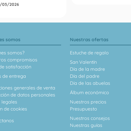
0/03/2026
es somos
Nuestras ofertas
nes somos?
Estuche de regalo
ros compromisos
San Valentín
e satisfacción
Día de la madre
s de entrega
Día del padre
Día de las abuelas
ciones generales de venta
Álbum económico
cción de datos personales
 legales
Nuestros precios
ón de cookies
Presupuesto
Nuestros consejos
ctanos
Nuestras guías